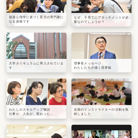
発達心理学に基づく育児の専門家に
なぜ、子育てにアタッチメントが必
なる資格です
要なのでしょうか？
大学カリキュラムに導入されていま
理事長メッセージ
す
わたしたちが描く世界観
わたしのスキルアップ物語
全国のインストラクターの活動を取
仕事が、人生が、変わった...
材しました