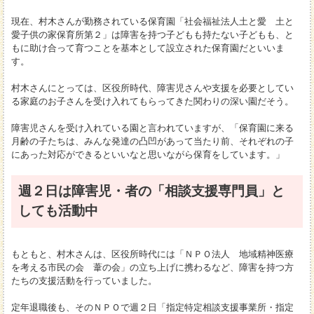
現在、村木さんが勤務されている保育園「社会福祉法人土と愛 土と
愛子供の家保育所第２」は障害を持つ子どもも持たない子どもも、と
もに助け合って育つことを基本として設立された保育園だといいま
す。
村木さんにとっては、区役所時代、障害児さんや支援を必要としてい
る家庭のお子さんを受け入れてもらってきた関わりの深い園だそう。
障害児さんを受け入れている園と言われていますが、「保育園に来る
月齢の子たちは、みんな発達の凸凹があって当たり前、それぞれの子
にあった対応ができるといいなと思いながら保育をしています。」
週２日は障害児・者の「相談支援専門員」と
しても活動中
もともと、村木さんは、区役所時代には「ＮＰＯ法人 地域精神医療
を考える市民の会 葦の会」の立ち上げに携わるなど、障害を持つ方
たちの支援活動を行っていました。
定年退職後も、そのＮＰＯで週２日「指定特定相談支援事業所・指定