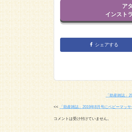
ア
インスト
シェアする
「助産雑誌」2
「助産雑誌」2019年8月号にベビーマッ
コメントは受け付けていません。