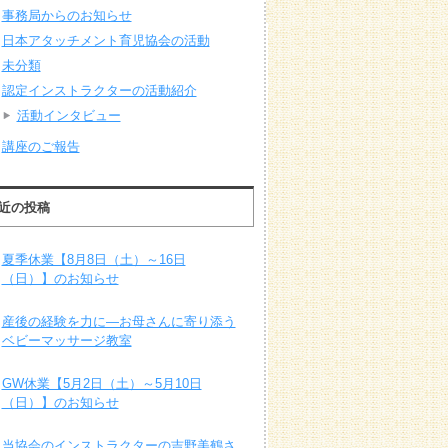
事務局からのお知らせ
日本アタッチメント育児協会の活動
未分類
認定インストラクターの活動紹介
活動インタビュー
講座のご報告
近の投稿
夏季休業【8月8日（土）～16日
（日）】のお知らせ
産後の経験を力に―お母さんに寄り添う
ベビーマッサージ教室
GW休業【5月2日（土）～5月10日
（日）】のお知らせ
当協会のインストラクターの吉野美鶴さ