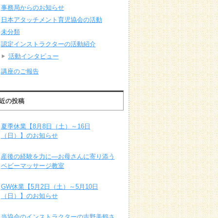
事務局からのお知らせ
日本アタッチメント育児協会の活動
未分類
認定インストラクターの活動紹介
活動インタビュー
講座のご報告
近の投稿
夏季休業【8月8日（土）～16日
（日）】のお知らせ
産後の経験を力に―お母さんに寄り添う
ベビーマッサージ教室
GW休業【5月2日（土）～5月10日
（日）】のお知らせ
当協会のインストラクターの吉野美鶴さ