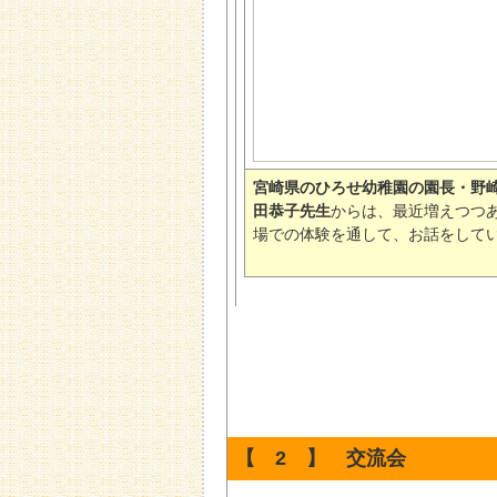
宮崎県のひろせ幼稚園の園長・野
田恭子先生
からは、最近増えつつ
場での体験を通して、お話をして
【 2 】 交流会