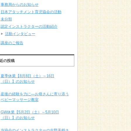
事務局からのお知らせ
日本アタッチメント育児協会の活動
未分類
認定インストラクターの活動紹介
活動インタビュー
講座のご報告
近の投稿
夏季休業【8月8日（土）～16日
（日）】のお知らせ
産後の経験を力に―お母さんに寄り添う
ベビーマッサージ教室
GW休業【5月2日（土）～5月10日
（日）】のお知らせ
当協会のインストラクターの吉野美鶴さ