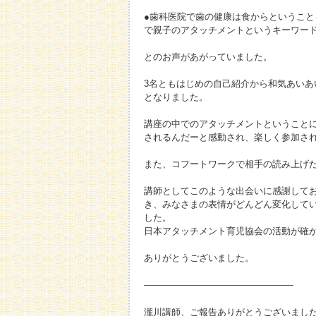
●歯科医院で歯の健康は食からというこ
で親子のアタッチメントというキーワー
とのお声があがっていました。
3名ともはじめの自己紹介から和気あい
となりました。
講座の中でのアタッチメントということ
されるんだーと感動され、楽しく参加さ
また、コフートワークで相手の読み上げ
講師としてこのような出会いに感謝して
き、みなさまの表情がどんどん変化して
した。
日本アタッチメント育児協会の活動が確
ありがとうございました。
————————————————-
瀧川講師、ご報告ありがとうございまし