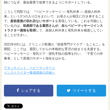
師につなぎ、最短最善で改善できるようにサポートしている。
こうして同院では、『ベビーマッサージ ― 母乳外来 ― 産婦人科外
来』という3つの入り口をまたいで、お母さんが相互に行き来すること
で、
産前産後の切れ目ないサポート
を実現している。これを可能にし
ているのは、
助産師である葛西さんが、自らベビーマッサージインス
トラクター資格を取得
して、産婦人科外来と母乳外来を橋渡ししてい
ることが大きい。
2021年4月には、クリニック附属の『産後専門デイケア・もこもこ』を
開院。ここでは、退院してからの本格的な育児の始まりを支援する。
ベビーマッサージ・母乳ケア・授乳手技の指導を行い、「子育ての伴
奏者」として産後のサポート強化をはかる。
アタッチメント・ベビーマッサージ
インストラクター養成講座の詳細へ
シェアする
ツイートする