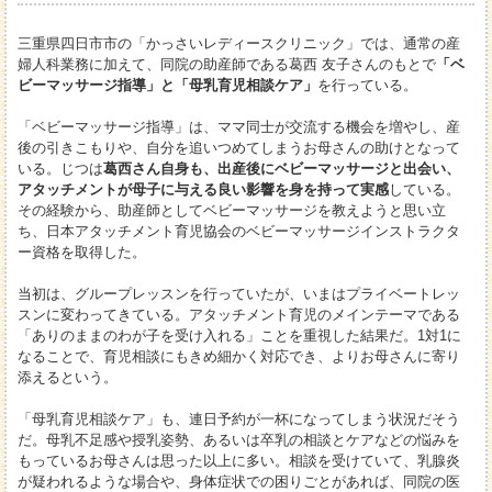
三重県四日市市の「かっさいレディースクリニック」では、通常の産
婦人科業務に加えて、同院の助産師である葛西 友子さんのもとで
「ベ
ビーマッサージ指導」と「母乳育児相談ケア」
を行っている。
「ベビーマッサージ指導」は、ママ同士が交流する機会を増やし、産
後の引きこもりや、自分を追いつめてしまうお母さんの助けとなって
いる。じつは
葛西さん自身も、出産後にベビーマッサージと出会い、
アタッチメントが母子に与える良い影響を身を持って実感
している。
その経験から、助産師としてベビーマッサージを教えようと思い立
ち、日本アタッチメント育児協会のベビーマッサージインストラクタ
ー資格を取得した。
当初は、グループレッスンを行っていたが、いまはプライベートレッ
スンに変わってきている。アタッチメント育児のメインテーマである
「ありのままのわが子を受け入れる」ことを重視した結果だ。1対1に
なることで、育児相談にもきめ細かく対応でき、よりお母さんに寄り
添えるという。
「母乳育児相談ケア」も、連日予約が一杯になってしまう状況だそう
だ。母乳不足感や授乳姿勢、あるいは卒乳の相談とケアなどの悩みを
もっているお母さんは思った以上に多い。相談を受けていて、乳腺炎
が疑われるような場合や、身体症状での困りごとがあれば、同院の医