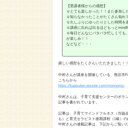
【受講者様からの感想】
☺︎とても楽しかった！！また参加し
☺︎知らなかったことがたくさん知れ
☺︎久しぶりにゆったりとした時間を
☺︎講座に出れば出るほどもっとmind
☺︎毎日どんなにバタバタ忙しくて
が楽しみ！！
などなど・・・
嬉しい感想をたくさんいただきました！！
中村さんが講座を開催している、熊谷市Free 
こちらから
https://kaasuten.wixsite.com/morinorisu
中村さんは、子育て支援センターのボラ
記事を書かれています。
記事は、子育てマインドフルネス（当協
も）と育児セラピスト後期課程（1級）
中村さんの連載記事は、下記からご覧い