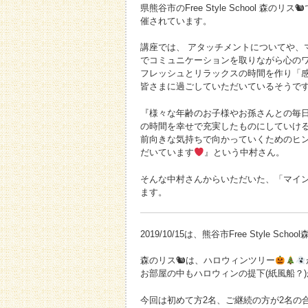
県熊谷市のFree Style School 
催されています。
講座では、 アタッチメントについてや、
でコミュニケーションを取りながら心の
フレッシュとリラックスの時間を作り「
皆さまに過ごしていただいているそうで
『様々な年齢のお子様やお孫さんとの毎
の時間を幸せで充実したものにしていけ
前向きな気持ちで向かっていくためのヒ
だいています
』という中村さん。
そんな中村さんからいただいた、「マイ
ます。
2019/10/15は、熊谷市Free Style Sch
森のリス🐿は、ハロウィンツリー
お部屋の中もハロウィンの提下(紙風船？
今回は初めて方2名、ご継続の方が2名の