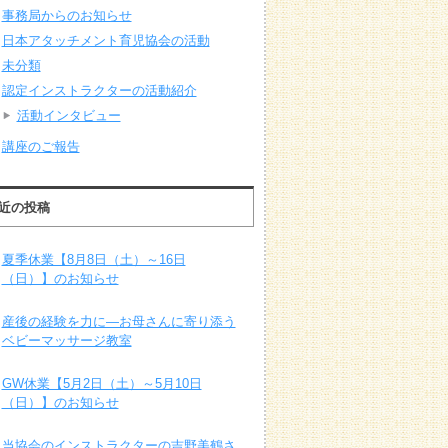
事務局からのお知らせ
日本アタッチメント育児協会の活動
未分類
認定インストラクターの活動紹介
活動インタビュー
講座のご報告
近の投稿
夏季休業【8月8日（土）～16日
（日）】のお知らせ
産後の経験を力に―お母さんに寄り添う
ベビーマッサージ教室
GW休業【5月2日（土）～5月10日
（日）】のお知らせ
当協会のインストラクターの吉野美鶴さ