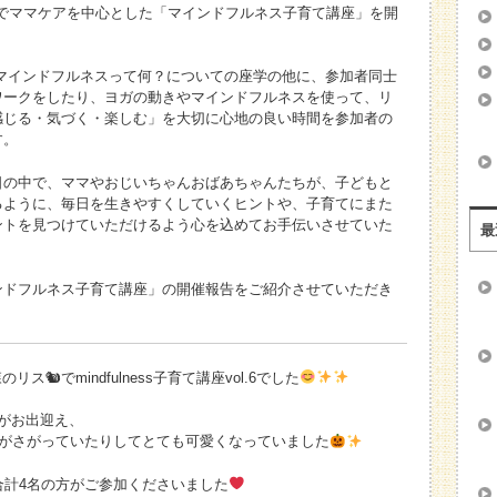
森のリス🐿でママケアを中心とした「マインドフルネス子育て講座」を開
マインドフルネスって何？についての座学の他に、参加者同士
ワークをしたり、ヨガの動きやマインドフルネスを使って、リ
感じる・気づく・楽しむ」を大切に心地の良い時間を参加者の
す。
日の中で、ママやおじいちゃんおばあちゃんたちが、子どもと
るように、毎日を生きやすくしていくヒントや、子育てにまた
ントを見つけていただけるよう心を込めてお手伝いさせていた
最
ンドフルネス子育て講座」の開催報告をご紹介させていただき
ool森のリス🐿でmindfulness子育て講座vol.6でした
がお出迎え、
)がさがっていたりしてとても可愛くなっていました
合計4名の方がご参加くださいました