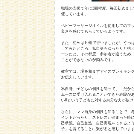
職場の支援で年に3回程度、毎回初めまし
催しています。
ベビーマッサージオイルを使用してのマ
良さを感じてもらえているようです。
また、初めは10組で行いましたが、やっ
してみたところ、私自身もゆったりと構
ージだと、その都度、参加者が違うため
ことができないのが悩みです。
教室では、場を和ますアイスブレイキン
お伝えしています。
私自身、子どもの個性を知って、『だか
ムーズに受け入れることができた経験が
い!!という子どもに対する余分な力が抜
さらに、ママ自身の個性も知ることで、
イントだったり、ストレスが溜まった時
己承認、自己創造、自己実現をできるよ
子』を育てることに繋がると感じていま