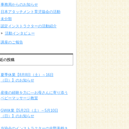
事務局からのお知らせ
日本アタッチメント育児協会の活動
未分類
認定インストラクターの活動紹介
活動インタビュー
講座のご報告
近の投稿
夏季休業【8月8日（土）～16日
（日）】のお知らせ
産後の経験を力に―お母さんに寄り添う
ベビーマッサージ教室
GW休業【5月2日（土）～5月10日
（日）】のお知らせ
当協会のインストラクターの吉野美鶴さ