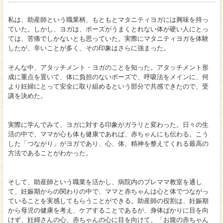
私は、助産師という職業柄、もともとマタニティヨガには興味を持っ
ていた。しかし、ヨガは、ポーズがうまくとれない体が硬い人にとっ
ては、苦痛でしかないとも思っていた。実際にマタニティヨガを体験
したが、辛いことが多く、その印象はさらに強まった。
そんな中、アタッチメント・ヨガのことを知った。アタッチメント形
成に重点を置いて、体に負担のないポーズで、呼吸法をメインに、何
より妊婦にとって安全に取り組めるという部分で共感できたので、受
講を決めた。
実際に学んでみて、ヨガに対する印象がガラリと変わった。日々の生
活の中で、ママが心も体も健康であれば、赤ちゃんにも伝わる。こう
した「つながり」がヨガであり、心、体、精神を整えてくれる最高の
方法であることがわかった。
そして、助産師という職業を活かし、病院内のプレママ教室を通し
て、妊娠期からの関わりの中で、ママと赤ちゃんは心と体でつながっ
ていることを実感してもらうことができる。助産師の役割は、妊娠期
から母児の健康を考え、ケアすることであるが、身体ばかりに目を向
けず、妊婦さんの心、赤ちゃんの心に目を向けて、「お腹の赤ちゃん