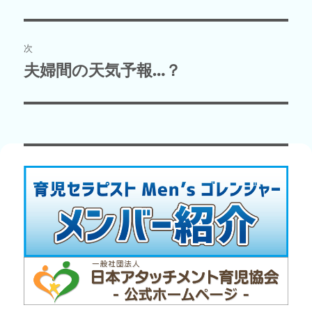
の
ナ
投
ビ
稿:
次
ゲ
夫婦間の天気予報…？
次
の
ー
投
シ
稿:
ョ
ン