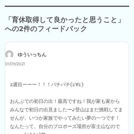
者
日:
ゴ
リ
ー
「育休取得して良かったと思うこと」
への2件のフィードバック
ゆういっちん
よ
り:
01/09/2021
2週目ーーー！！！パチパチ(≧∀≦)
おんぶでの初日の出！最高ですね！我が家も家から
みんなで初日の出見ましたー♪登山はまだ挑戦してま
せんが、いつか家族でやってみたい夢の一つです！
なんたって、自分のプロポーズ場所が富士山なので