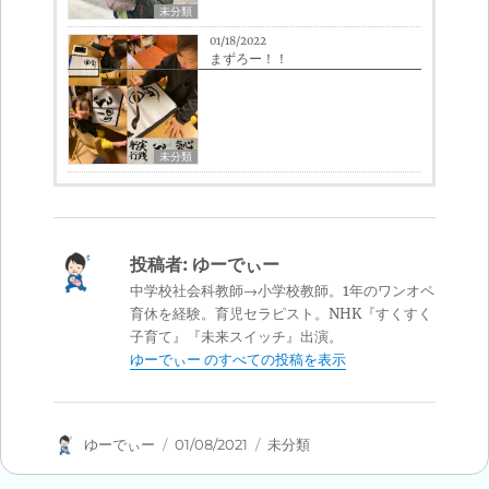
未分類
01/18/2022
まずろー！！
未分類
投稿者:
ゆーでぃー
中学校社会科教師→小学校教師。1年のワンオペ
育休を経験。育児セラピスト。NHK『すくすく
子育て』『未来スイッチ』出演。
ゆーでぃー のすべての投稿を表示
投
投
カ
ゆーでぃー
01/08/2021
未分類
稿
稿
テ