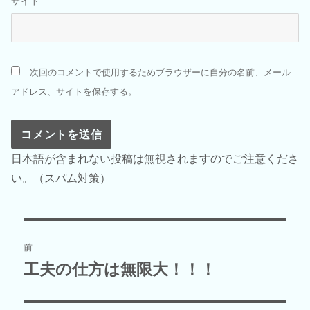
サイト
次回のコメントで使用するためブラウザーに自分の名前、メール
アドレス、サイトを保存する。
日本語が含まれない投稿は無視されますのでご注意くださ
い。（スパム対策）
投
前
稿
工夫の仕方は無限大！！！
前
の
ナ
投