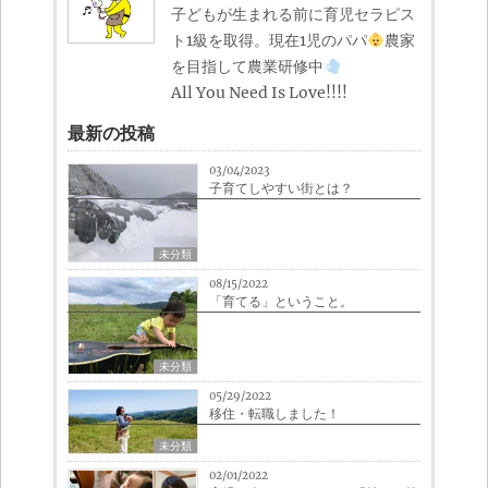
子どもが生まれる前に育児セラピス
ト1級を取得。現在1児のパパ
農家
を目指して農業研修中
All You Need Is Love!!!!
最新の投稿
03/04/2023
子育てしやすい街とは？
未分類
08/15/2022
「育てる」ということ。
未分類
05/29/2022
移住・転職しました！
未分類
02/01/2022