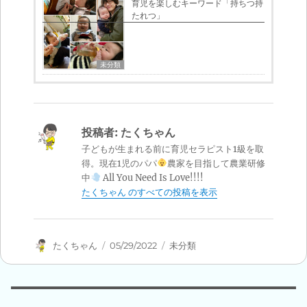
育児を楽しむキーワード「持ちつ持
たれつ」
未分類
投稿者:
たくちゃん
子どもが生まれる前に育児セラピスト1級を取
得。現在1児のパパ
農家を目指して農業研修
中
All You Need Is Love!!!!
たくちゃん のすべての投稿を表示
投
投
カ
たくちゃん
05/29/2022
未分類
稿
稿
テ
者
日:
ゴ
リ
ー