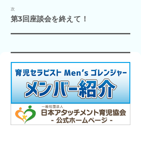
ビ
稿:
次
ゲ
第3回座談会を終えて！
次
の
ー
投
シ
稿:
ョ
ン