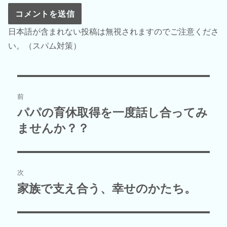
日本語が含まれない投稿は無視されますのでご注意くださ
い。（スパム対策）
投
前
稿
パパの育休取得を一度話し合ってみ
前
の
ませんか？？
ナ
投
ビ
稿:
ゲ
次
家族で支え合う、幸せのかたち。
次
ー
の
シ
投