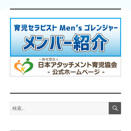
稿:
ョ
ン
検
検
索
索: