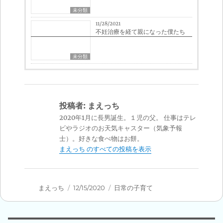
未分類
11/28/2021
不妊治療を経て親になった僕たち
未分類
投稿者:
まえっち
2020年1月に長男誕生。１児の父。 仕事はテレ
ビやラジオのお天気キャスター（気象予報
士）。好きな食べ物はお餅。
まえっち のすべての投稿を表示
投
投
カ
まえっち
12/15/2020
日常の子育て
稿
稿
テ
者
日:
ゴ
リ