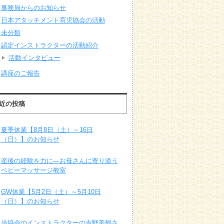
事務局からのお知らせ
日本アタッチメント育児協会の活動
未分類
認定インストラクターの活動紹介
活動インタビュー
講座のご報告
近の投稿
夏季休業【8月8日（土）～16日
（日）】のお知らせ
産後の経験を力に―お母さんに寄り添う
ベビーマッサージ教室
GW休業【5月2日（土）～5月10日
（日）】のお知らせ
当協会のインストラクターの吉野美鶴さ