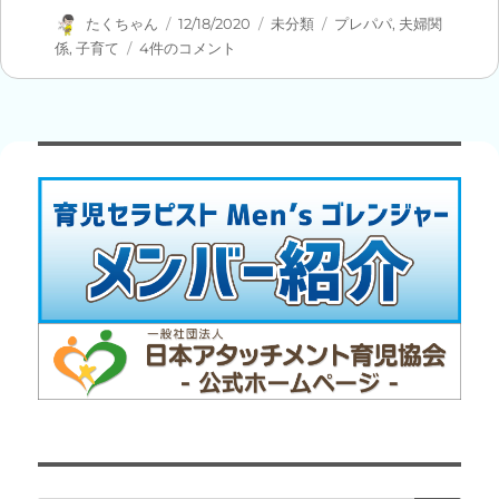
投
投
カ
タ
たくちゃん
12/18/2020
未分類
プレパパ
,
夫婦関
稿
稿
テ
グ
家
係
,
子育て
4件のコメント
者
日:
ゴ
族
リ
で
ー
支
え
合
う、
幸
せ
の
か
た
ち。
へ
の