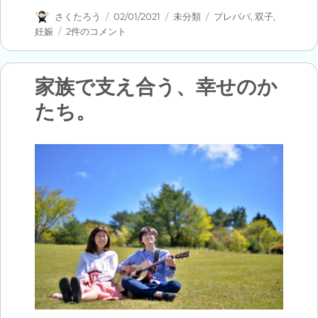
投
投
カ
タ
さくたろう
02/01/2021
未分類
プレパパ
,
双子
,
稿
稿
テ
グ
人
妊娠
2件のコメント
者
日:
ゴ
生
リ
最
ー
大
家族で支え合う、幸せのか
の
たち。
サ
プ
ラ
イ
ズ
へ
の