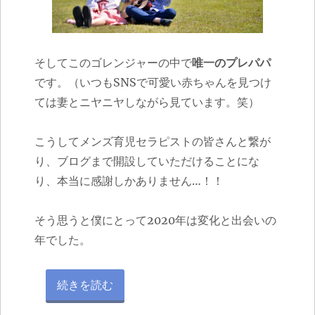
そしてこのゴレンジャーの中で
唯一のプレパパ
です。
（いつも
SNS
で可愛い赤ちゃんを見つけ
ては妻とニヤニヤしながら見ています。笑）
こうしてメンズ育児セラピストの皆さんと繋が
り、ブログまで開設していただけることにな
り、本当に感謝しかありません
…
！！
そう思うと僕にとって
2020
年は変化と出会いの
年でした。
“家族で支え合う、幸せのかたち。” の
続きを読む