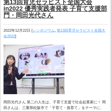
第13回育児セラピスト全国大会
in2022 優秀実践者発表 子育て支援部
門・岡田光代さん
2022年12月22日
[
シンポジウム
,
第13回育児セラピスト全国大
会2022
]
岡田光代さん 第二の人生は、子育て支援で社会起業家に！ 岡
田さんは、三重県松阪市で「子育て・孫育て」をテーマに、