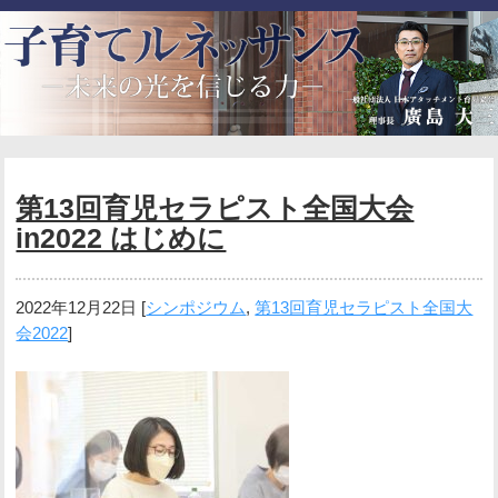
第13回育児セラピスト全国大会
in2022 はじめに
2022年12月22日
[
シンポジウム
,
第13回育児セラピスト全国大
会2022
]