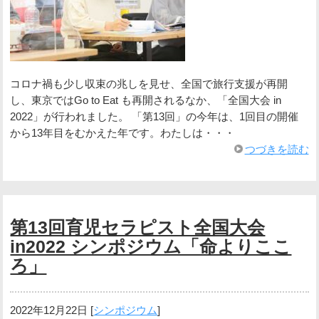
コロナ禍も少し収束の兆しを見せ、全国で旅行支援が再開
し、東京ではGo to Eat も再開されるなか、「全国大会 in
2022」が行われました。 「第13回」の今年は、1回目の開催
から13年目をむかえた年です。わたしは・・・
つづきを読む
第13回育児セラピスト全国大会
in2022 シンポジウム「命よりここ
ろ」
2022年12月22日
[
シンポジウム
]