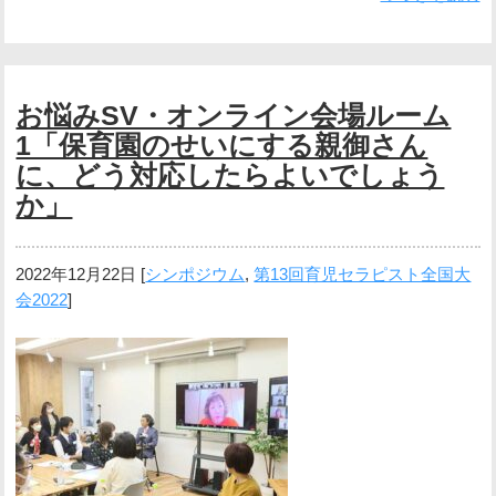
お悩みSV・オンライン会場ルーム
1「保育園のせいにする親御さん
に、どう対応したらよいでしょう
か」
2022年12月22日
[
シンポジウム
,
第13回育児セラピスト全国大
会2022
]