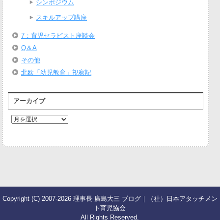
シンポジウム
スキルアップ講座
7：育児セラピスト座談会
Q＆A
その他
北欧「幼児教育」視察記
アーカイブ
ア
ー
カ
イ
ブ
Copyright (C) 2007-2026 理事長 廣島大三 ブログ｜（社）日本アタッチメン
ト育児協会
All Rights Reserved.