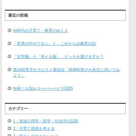
最近の投稿
AI時代の子育て・教育のゆくえ
「世界の中のワタシ」と、これからの教育の話
「定型脳」と「考える脳」、どっちを選びますか？
第14回育児セラピスト座談会「精神科医さわ先生に訊いてみ
よう」
恒例！お悩みスーパーバイズ2025
カテゴリー
1：発達心理学・医学・社会学の話題
2：子育て環境を考える