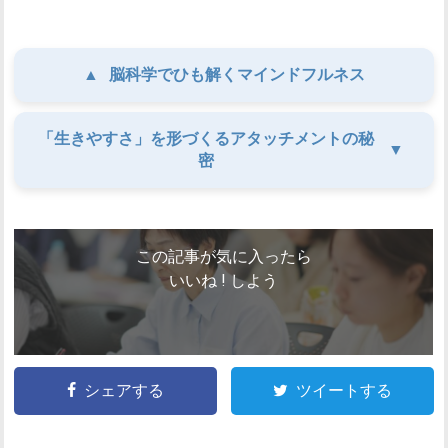
▲
脳科学でひも解くマインドフルネス
「生きやすさ」を形づくるアタッチメントの秘
▼
密
この記事が気に入ったら
いいね ! しよう
シェアする
ツイートする