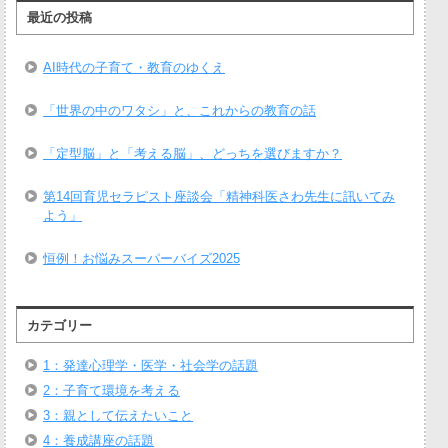
最近の投稿
AI時代の子育て・教育のゆくえ
「世界の中のワタシ」と、これからの教育の話
「定型脳」と「考える脳」、どっちを選びますか？
第14回育児セラピスト座談会「精神科医さわ先生に訊いてみ
よう」
恒例！お悩みスーパーバイズ2025
カテゴリー
1：発達心理学・医学・社会学の話題
2：子育て環境を考える
3：親として伝えたいこと
4：養成講座の話題