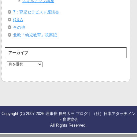
スキルアップ講座
7：育児セラピスト座談会
Q＆A
その他
北欧「幼児教育」視察記
アーカイブ
ア
ー
カ
イ
ブ
Copyright (C) 2007-2026 理事長 廣島大三 ブログ｜（社）日本アタッチメン
ト育児協会
All Rights Reserved.