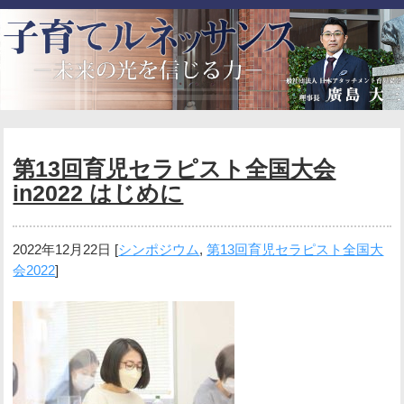
第13回育児セラピスト全国大会
in2022 はじめに
2022年12月22日
[
シンポジウム
,
第13回育児セラピスト全国大
会2022
]