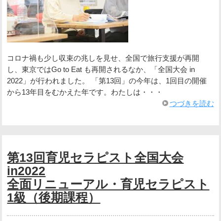
コロナ禍も少し収束の兆しを見せ、全国で旅行支援が再開
し、東京ではGo to Eat も再開されるなか、「全国大会 in
2022」が行われました。 「第13回」の今年は、1回目の開催
から13年目をむかえた年です。わたしは・・・
つづきを読む
第13回育児セラピスト全国大会
in2022
全面リニューアル・育児セラピスト
1級（後期課程）