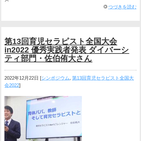
つづきを読む
第13回育児セラピスト全国大会
in2022 優秀実践者発表 ダイバーシ
ティ部門・佐伯侑大さん
2022年12月22日
[
シンポジウム
,
第13回育児セラピスト全国大
会2022
]