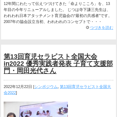
12年間にわたって伝えつづけてきた「命よりこころ」を、13
年目の今年リニューアルしました。 じつは寺下謙三先生は、
われわれ日本アタッチメント育児協会の“最初の共感者”です。
2007年の協会設立当初、われわれのコンセプトで・・・
つづきを読む
第13回育児セラピスト全国大会
in2022 優秀実践者発表 子育て支援部
門・岡田光代さん
2022年12月22日
[
シンポジウム
,
第13回育児セラピスト全国大
会2022
]