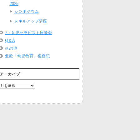
2025
シンポジウム
スキルアップ講座
7：育児セラピスト座談会
Q＆A
その他
北欧「幼児教育」視察記
アーカイブ
ア
ー
カ
イ
ブ