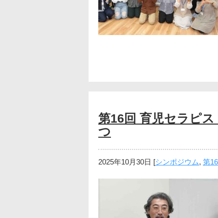
第16回 育児セラピス
つ
2025年10月30日
[
シンポジウム
,
第1