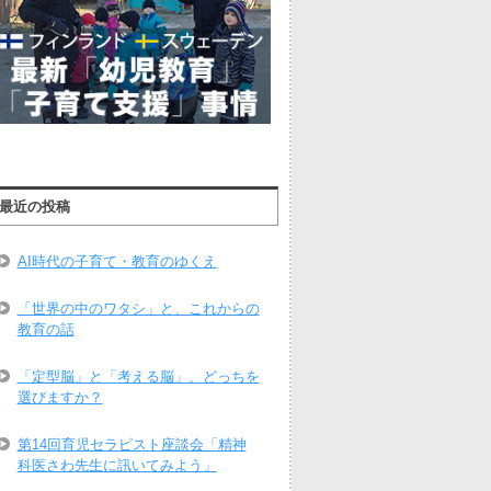
最近の投稿
AI時代の子育て・教育のゆくえ
「世界の中のワタシ」と、これからの
教育の話
「定型脳」と「考える脳」、どっちを
選びますか？
第14回育児セラピスト座談会「精神
科医さわ先生に訊いてみよう」