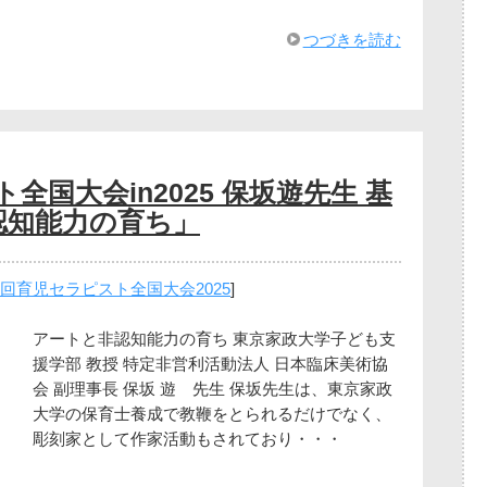
つづきを読む
全国大会in2025 保坂遊先生 基
認知能力の育ち」
6回育児セラピスト全国大会2025
]
アートと非認知能力の育ち 東京家政大学子ども支
援学部 教授 特定非営利活動法人 日本臨床美術協
会 副理事長 保坂 遊 先生 保坂先生は、東京家政
大学の保育士養成で教鞭をとられるだけでなく、
彫刻家として作家活動もされており・・・