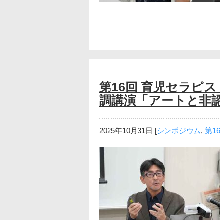
第16回 育児セラピスト
調講演「アートと非
2025年10月31日
[
シンポジウム
,
第1