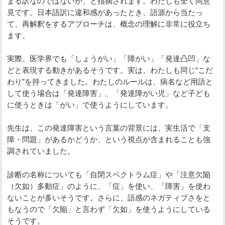
まる訳なのではないか、と指摘されます。わたしも全く同意
見です。日本語訳に違和感があったとき、語源から当たっ
て、再解釈をするアプローチは、概念の理解に非常に役立ち
ます。
実際、医学界でも「しょうがい」「障がい」「発達凸凹」な
どと表現する動きがあるそうです。実は、わたしも同じ“こだ
わり”を持ってきました。わたしのルールは、病名など用語と
して使う場合は「発達障害」、「発達障がい児」など子ども
に使うときは「がい」で使うようにしています。
先生は、この発達障害という言葉の背景には、実生活で「支
障・問題」があるかどうか、という視点が含まれることも強
調されていました。
診断の名称についても「自閉スペクトラム症」や「注意欠陥
（欠如）多動症」のように、「症」を使い、「障害」を使わ
ないことが多いそうです。さらに、語感のネガティブさをと
もなうので「欠陥」と言わず「欠如」を使うようにしている
そうです。