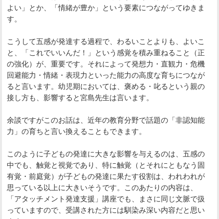
よい」とか、「情緒が豊か」という要素につながってゆきま
す。
こうして五感が発達する過程で、わるいことよりも、よいこ
と、「これでいいんだ！」という感覚を積み重ねること（正
の強化）が、重要です。それによって発想力・直観力・危機
回避能力・情緒・表現力といった能力の高度な育ちにつなが
ると言います。幼児期においては、褒める・叱るという親の
接し方も、影響すると宮島先生は言います。
余談ですがこのお話は、近年の教育分野で話題の「非認知能
力」の育ちと言い換えることもできます。
このように子どもの発達に大きな影響を与えるのは、五感の
中でも、触覚と視覚であり、特に触覚（とそれにともなう固
有覚・前庭覚）が子どもの発達に果たす役割は、われわれが
思っている以上に大きいそうです。このあたりの内容は、
「アタッチメント発達支援」講座でも、まさに同じ文脈で扱
っていますので、受講された方には馴染み深い内容だと思い