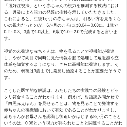
「選好注視法」という赤ちゃんの視力を推測する技法におけ
る、月齢による視力の発達の推移を示していただきました。
これによると、生後1か月の赤ちゃんは、明るい方を見るくら
いの視力だったのが、6か月のころには0.04～0.08に、1歳で
0.2～0.3、3歳で1.0以上、6歳で1.0～2.0で完成すると言いま
す。
視覚の未発達な赤ちゃんは、物を見ることで視機能が発達
し、やがて両目で同時に見た情報を脳で処理して遠近感や立
体感を知覚するようになり、さらに高機能に発達します。そ
のため、弱視は3歳までに発見し治療することが重要だそうで
す。
こうした医学的な解説は、わたしたちの実践での経験とピッ
タリ符合することがわかります。例えば、対話読み聞かせで
「白黒赤えほん」を見せることは、物を見ることで発達する
赤ちゃんの視機能において有効であることがわかりますし、
赤ちゃんがお母さんを認識し後追いがはじまる8か月のころと
いうのは、0.08という視力が得られたことと関連することがわ