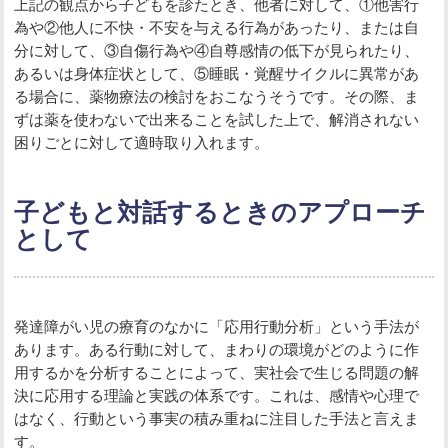
上記の観点から子どもを診たとき、他者に対して、①他害行
為や②他人に不快・不安を与える行為があったり、または自
分に対して、③自傷行為や④自尊感情の低下が見られたり、
あるいは身体症状として、⑤睡眠・覚醒サイクルに異常があ
る場合に、薬物療法の検討をおこなうそうです。その際、ま
ずは薬を使わないで出来ることを試した上で、解消されない
困りごとに対して適時取り入れます。
子どもと対話するときのアプローチ
として
発達障がい児の療育のなかに「応用行動分析」という手法が
あります。ある行動に対して、まわりの環境がどのように作
用するかを分析することによって、実社会で生じる問題の解
決に応用する理論と実践の体系です。これは、感情や心理で
はなく、行動という事実の積み重ねに注目した手法と言えま
す。