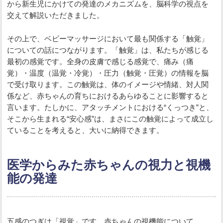
から新生児にかけての発達のメカニズムを、脳科学の視点を
交えて解説いただきました。
その上で、ベビーマッサージにおいて最も関係する「触覚」
についての話につながります。「触覚」は、私たちが感じる
最初の感覚です。全身の皮膚で感じる感覚で、痛み（痛
覚）・温度（温覚・冷覚）・圧力（触覚・圧覚）の情報を脳
で受け取ります。この触覚は、体のイメージや情緒、対人関
係など、赤ちゃんの育ちにおけるあらゆることに影響すると
言います。たしかに、アタッチメントにおける“くっつき”と、
そこから生まれる“安心感”は、まさにこの触覚によって成立し
ていることを考えると、大いに納得できます。
医学からみた赤ちゃんの視力と視機
能の発達
五感のつぎは「視覚」です。赤ちゃんの視機能について、