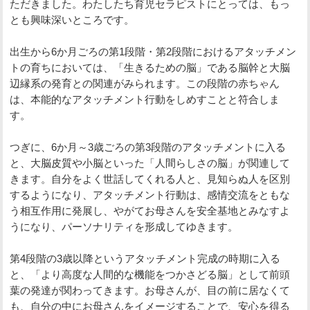
ただきました。わたしたち育児セラピストにとっては、もっ
とも興味深いところです。
出生から6か月ごろの第1段階・第2段階におけるアタッチメン
トの育ちにおいては、「生きるための脳」である脳幹と大脳
辺縁系の発育との関連がみられます。この段階の赤ちゃん
は、本能的なアタッチメント行動をしめすことと符合しま
す。
つぎに、6か月～3歳ごろの第3段階のアタッチメントに入る
と、大脳皮質や小脳といった「人間らしさの脳」が関連して
きます。自分をよく世話してくれる人と、見知らぬ人を区別
するようになり、アタッチメント行動は、感情交流をともな
う相互作用に発展し、やがてお母さんを安全基地とみなすよ
うになり、パーソナリティを形成してゆきます。
第4段階の3歳以降というアタッチメント完成の時期に入る
と、「より高度な人間的な機能をつかさどる脳」として前頭
葉の発達が関わってきます。お母さんが、目の前に居なくて
も、自分の中にお母さんをイメージすることで、安心を得る