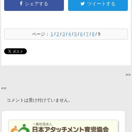
シェアする
ツイートする
ページ：
1
/
2
/
3
/
4
/
5
/
6
/
7
/
8
/
9
コメントは受け付けていません。