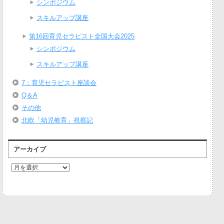
シンポジウム
スキルアップ講座
第16回育児セラピスト全国大会2025
シンポジウム
スキルアップ講座
7：育児セラピスト座談会
Q＆A
その他
北欧「幼児教育」視察記
アーカイブ
ア
ー
カ
イ
ブ