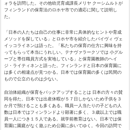
ォラを訪問した。その他幼児育成課長メリヤ クーシムルトが
フィンランドの保育法のロホヤ市での適応に関して説明し
た。
「日本の人たちは自己の仕事に非常に具体的なヒントや育成
メソッドを探している」とロホヤ市を紹介したパイヴィ ヴェ
イッコライネンは語った。「私たちの保育の仕方に興味を持
ってもらって本当にうれしい。テナヴァラークソでは 小グル
ープと専任職員方式を実地している」と保育園教師のヘイ
ジ・ライティネンと語った。フィンランドと日本の保育園に
は多くの相違点が見つかる。日本では保育園の多くは民間の
もので公立のものは少ない。
自治体組織が保育をバックアップすることは 日本の方々の賛
同を得た。日本では出産休暇が５７日しかないため子供を３
か月で預けることも多くある。職員一人当たりの子どもの人
数は日本ではフィンランドより顕著に多く、３歳以上では職
員一人につき１５人である。就学前教育はない。日本では保
育園に園庭がなく遊ぶため公園に歩いてゆく。今回の訪問で