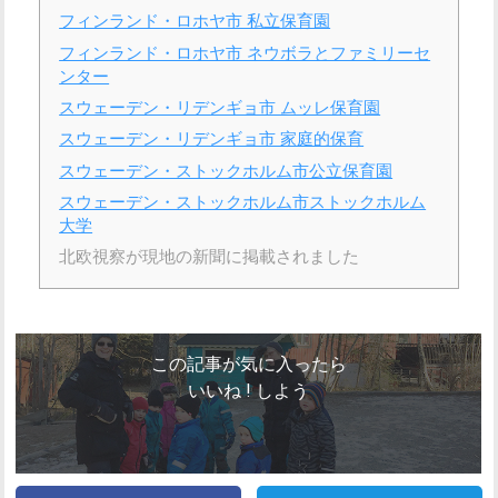
フィンランド・ロホヤ市 私立保育園
フィンランド・ロホヤ市 ネウボラとファミリーセ
ンター
スウェーデン・リデンギョ市 ムッレ保育園
スウェーデン・リデンギョ市 家庭的保育
スウェーデン・ストックホルム市公立保育園
スウェーデン・ストックホルム市ストックホルム
大学
北欧視察が現地の新聞に掲載されました
この記事が気に入ったら
いいね ! しよう