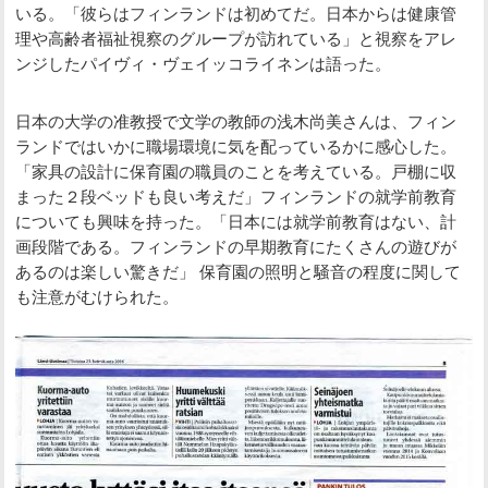
いる。「彼らはフィンランドは初めてだ。日本からは健康管
理や高齢者福祉視察のグループが訪れている」と視察をアレ
ンジしたパイヴィ・ヴェイッコライネンは語った。
日本の大学の准教授で文学の教師の浅木尚美さんは、フィン
ランドではいかに職場環境に気を配っているかに感心した。
「家具の設計に保育園の職員のことを考えている。戸棚に収
まった２段ベッドも良い考えだ」フィンランドの就学前教育
についても興味を持った。「日本には就学前教育はない、計
画段階である。フィンランドの早期教育にたくさんの遊びが
あるのは楽しい驚きだ」 保育園の照明と騒音の程度に関して
も注意がむけられた。