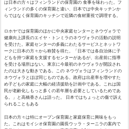
は日本の方々はフィンランドの保育園の 食事を味わった。フ
ィンランドの多くの保育園と違い、日本では中央キッチンか
らではなく保育園のキッチンで近隣の食材重視で調理する。
ロホヤでは保育園のほかに中央家庭センターとネウヴォラで
健康向上課長のエイヤ・トンミラのネウヴォラの活動の説明
を受けた。家庭センターの多義にわたるサービスとネットワ
ークに日本の方々から称賛を得た。「日本では各自治体に子
どもを持つ家庭を支援するセンターがあるが、出産前に指導
を受ける場所はない。東京に今最初のネウヴォラが開設され
たのは大きな動きである。この ネウヴォラはフィンランドの
ネウヴォラとほぼ同じものである。政府は出産率を増やすた
め子どもの家庭に大幅の経済援助を計画中である。これは国
民が老齢化しもっと多くの若年層を必要としているためであ
る。」と高橋香さんは語った。 日本ではちょっとの傷で訴え
られることもある
日本の方々は特にオープン保育園と家庭保育に興味をもっ
た。これはモイシオ保育園の園長ウッラ・ターニラの案内で