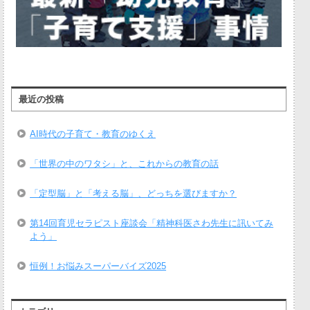
最近の投稿
AI時代の子育て・教育のゆくえ
「世界の中のワタシ」と、これからの教育の話
「定型脳」と「考える脳」、どっちを選びますか？
第14回育児セラピスト座談会「精神科医さわ先生に訊いてみ
よう」
恒例！お悩みスーパーバイズ2025