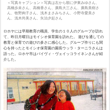
＜写真キャプション＞写真は左から順に伊東みゆさん、
高橋歩未さん、高橋香さん、廣島大三さん、廣島美樹さ
ん、牧野絢子さん、浅木まさみちさん、小野寺愛美さ
ん、浅木尚美さん、矢治夕起さん
ロホヤには早期教育の職員、学生の１０人のグループが訪れ
て、昨日月曜日はモイシオ保育園を訪れた。 遊びを通しての
教育と保育での遊びの多さに感心した。グループ作りにも関
心を持ったとモイシオ保育園の園長ウッラ・ターニラさんは
語った。ロホヤ市はパイヴィ・ヴェイッコライネンさんが紹
介した。