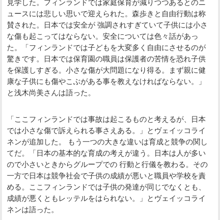
見学した。フィンランドでは家庭保育が減りつつあるとのニ
ュースには悲しい思いで迎えられた。森歩きと自由行動は称
賛された。日本では安全が 強調されすぎていて子供には小さ
な傷も起こってはならない。安全については色々話があっ
た。「フィンランドでは子どもを大変多く自由にさせるのが
驚きです。日本では保育園の職員は保護者の苦情を恐れ子供
を保護しすぎる。小さな傷が大問題になり得る。まず親に健
康な子供にも傷やこぶがある事を教えなければならない。」
と浅木尚美さんは語った。
「ここフィンランドでは事故は起こるものと考えるが、日本
では小さな傷で訴えられる事さえある。」とヴェイッコライ
ネンが追加した。 もう一つの大きな違いは育成と競争の関し
てだ。「日本の基本的な育成の考えが違う。日本は人が多い
ので小さいときからグループでの 行動と行儀を教わる。その
一方で日本は競争社会で子供の成績が悪いと職員や学校を責
める。ここフィンランドでは子供の発達が同じでなくとも、
成績が悪くともレッテルをはられない。」とヴェイッコライ
ネンは語った。