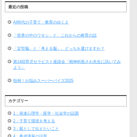
最近の投稿
AI時代の子育て・教育のゆくえ
「世界の中のワタシ」と、これからの教育の話
「定型脳」と「考える脳」、どっちを選びますか？
第14回育児セラピスト座談会「精神科医さわ先生に訊いてみ
よう」
恒例！お悩みスーパーバイズ2025
カテゴリー
1：発達心理学・医学・社会学の話題
2：子育て環境を考える
3：親として伝えたいこと
4：養成講座の話題