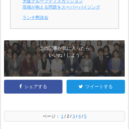
大阪グループディスカッション
現場が抱える問題をスーパーバイジング
ランチ懇談会
この記事が気に入ったら
いいね ! しよう
シェアする
ツイートする
ページ：
1
/
2
/
3
/
4
/
5