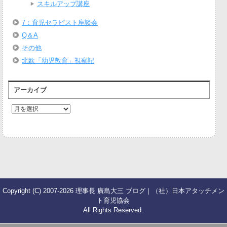
スキルアップ講座
7：育児セラピスト座談会
Q＆A
その他
北欧「幼児教育」視察記
アーカイブ
ア
ー
カ
イ
ブ
Copyright (C) 2007-2026 理事長 廣島大三 ブログ｜（社）日本アタッチメン
ト育児協会
All Rights Reserved.