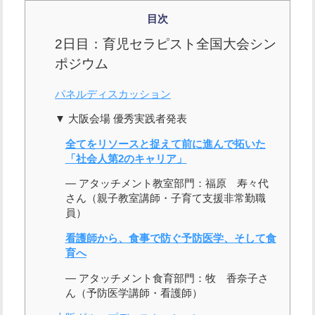
目次
2日目：育児セラピスト全国大会シン
ポジウム
パネルディスカッション
▼ 大阪会場 優秀実践者発表
全てをリソースと捉えて前に進んで拓いた
「社会人第2のキャリア」
―
アタッチメント教室部門：福原 寿々代
さん（親子教室講師・子育て支援非常勤職
員）
看護師から、食事で防ぐ予防医学、そして食
育へ
―
アタッチメント食育部門：牧 香奈子さ
ん（予防医学講師・看護師）