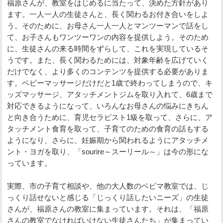
福原さんが、教室をはじめるに当たって、決めた方針があり
ます。一人一人の生徒さんと、長く関わるお付き合いをしよ
う。そのために、お母さん一人一人とマンツーマンで話をし
て、お子さんもワンツーワンの内容を提供しよう。そのため
に、生徒さんの来る時間をずらして、これを実現しているそ
うです。また、長く関わるためには、対象年齢を広げていく
だけでなく、より多くのコンテンツを提供する必要がありま
す。ベビーマッサージだけだと1歳で終わってしまうので、キ
ッズマッサージ、アタッチメントジムを取り入れて、6歳まで
対応できるようになって、いろんなお母さんの悩みにきちん
と向き合うために、育児セラピスト1級を取って、さらに、ア
タッチメント食育を取って、子育てのための食育の話もする
ようになり、さらに、妊娠期から関われるようにアタッチメ
ント・ヨガを取り、「sourire～スーリール～」は今の形にな
っています。
実際、市の子育て相談や、他の大人数のベビマ教室では、じ
っくり話せないと感じる「じっくり話したいニーズ」の生徒
さんが、福原さんの教室に集まっています。それは、「福原
さんの教室でなければいけない生徒さんたち」が集まってい