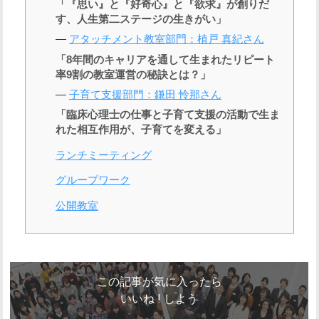
「『思い』と『好奇心』と『欲求』が創りだ
す、人生第二ステージの生きがい」
―
アタッチメント教室部門：植戸 真紀さん
「8年間のキャリアを通して生まれたリピート
率9割の教室運営の秘訣とは？」
―
子育て支援部門：鎌田 怜那さん
「臨床心理士の仕事と子育て支援の活動で生ま
れた相互作用が、子育てを変える」
ランチミーティング
グループワーク
公開教室
この記事が気に入ったら
いいね ! しよう