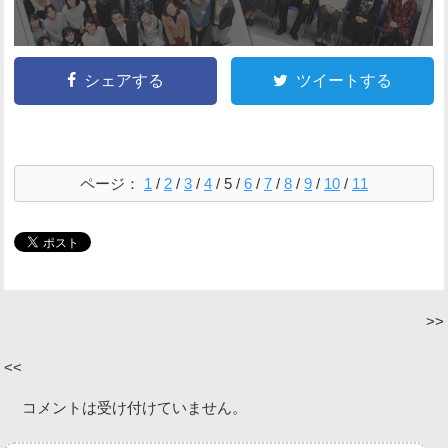
シェアする
ツイートする
ページ：
1
/
2
/
3
/
4
/
5
/
6
/
7
/
8
/
9
/
10
/
11
コメントは受け付けていません。