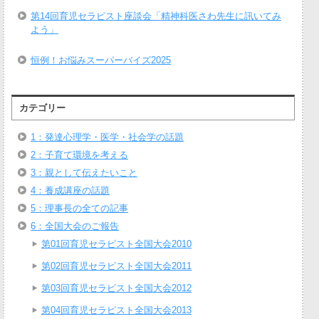
第14回育児セラピスト座談会「精神科医さわ先生に訊いてみ
よう」
恒例！お悩みスーパーバイズ2025
カテゴリー
1：発達心理学・医学・社会学の話題
2：子育て環境を考える
3：親として伝えたいこと
4：養成講座の話題
5：理事長の全ての記事
6：全国大会のご報告
第01回育児セラピスト全国大会2010
第02回育児セラピスト全国大会2011
第03回育児セラピスト全国大会2012
第04回育児セラピスト全国大会2013