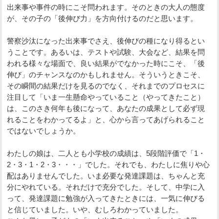
出来事や事件の時にこそ問われます。そのときの大人の態度
が、その子の「後伸び力」を方向付けるのだと思います。
警察沙汰になった出来事でさえ、後伸びの種になり得るとい
うことです。あるいは、テストや試験、大会など、結果を問
われる様々な場面で、良い結果がでなかった時にこそ、「後
伸び」のチャンスなのかもしれません。そういうときこそ、
その瞬間の結果だけを見るのでなく、それまでのプロセスに
注目して「いま一生懸命やっていること（やってきたこと）
は、このさき何年も後になって、あなたの成果として必ず現
れることをわかってるよ」と、心から言ってあげられること
ではないでしょうか。
わたしの娘は、二人とも小学校の成績は、5段階評価で「1・
2・3・1・2・3・・・」でした。それでも、わたしに焦りや心
配はありませんでした。いま必要な発達課題は、ちゃんと充
分にやれている。それだけで充分でした。そして、中学に入
って、発達課題に勉強が入ってきたときには、一気に伸びる
と信じていました。いや、むしろわかっていました。