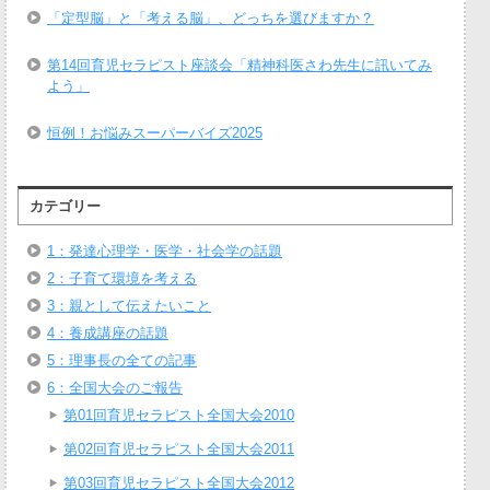
「定型脳」と「考える脳」、どっちを選びますか？
第14回育児セラピスト座談会「精神科医さわ先生に訊いてみ
よう」
恒例！お悩みスーパーバイズ2025
カテゴリー
1：発達心理学・医学・社会学の話題
2：子育て環境を考える
3：親として伝えたいこと
4：養成講座の話題
5：理事長の全ての記事
6：全国大会のご報告
第01回育児セラピスト全国大会2010
第02回育児セラピスト全国大会2011
第03回育児セラピスト全国大会2012