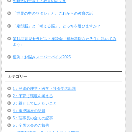
AI時代の子育て・教育のゆくえ
「世界の中のワタシ」と、これからの教育の話
「定型脳」と「考える脳」、どっちを選びますか？
第14回育児セラピスト座談会「精神科医さわ先生に訊いてみ
よう」
恒例！お悩みスーパーバイズ2025
カテゴリー
1：発達心理学・医学・社会学の話題
2：子育て環境を考える
3：親として伝えたいこと
4：養成講座の話題
5：理事長の全ての記事
6：全国大会のご報告