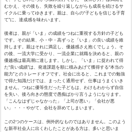
むかえ、その後も、失敗を繰り返しながらも成長を続けるサ
イクルに乗ってゆきます。親は、自らの“子どもを信じる子育
て”に、達成感を味わいます。
後者は、親が「いま」の成績をつねに重視する方針の子ども
です。その結果、小・中・高ずっと「いま」の良い成績を維
持します。親はそれに満足し、優越感さえ抱くでしょう。そ
の後、一流大学に受かり、一流企業に就職を決めると、親の
優越感は最高潮に達します。しかし、「いま」に捉われて得
た“良い成績”は、発達課題を順に積みあげて獲得する“本当の
能力”とのトレードオフです。社会に出ると、これまでの勉強
で得た知識だけでは、まったく通用せず、仕事はうまくいき
ません。つねに優等生だった子どもは、わけもわからず自信
を失い、後ろ向きの態度で愚痴ばかり言うようになります。
「こんなはずじゃなかった」「上司が悪い」「会社が悪
い」・・・やがて、会社を辞めてしまいます。
この2つのケースは、例外的なものではありません。このよう
な新卒社会人に出くわしたことがある方は、多いと思いま