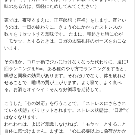
味のある方は、気軽にためしてみてください）
家では、夜寝るまえに、正座瞑想（座禅）をします。夜とい
うのは、一日の終わりに、きょう心にかかったストレスの
数々をリセットする意味です。 たまに、朝起きた時に心が
「モヤッ」とするときは、ヨガの太陽礼拝のポーズをおこな
います。
そのほか、コロナ禍でジムに行けなくなった代わりに、週に1
回ランニングを5㎞。ある種のやり方でランニングをすると、
瞑想と同様の効果があります。それだけでなく、体を疲れさ
せることで、睡眠の質が上がります。よく寝て、よく食べ
る。お酒もオイシイ！そんな好循環を期待して。
こうした「心の対応」を行うことで、「ストレスにさらされ
ている状態」がリセットされます。ストレス状態は、“日常”で
はなくなります。
われわれは、よほど意識しなければ、「モヤッ」とすること
自体に気づけません。まずは、「心に必要以上に負荷がかか