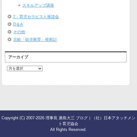
スキルアップ講座
7：育児セラピスト座談会
Q＆A
その他
北欧「幼児教育」視察記
アーカイブ
ア
ー
カ
イ
ブ
Copyright (C) 2007-2026 理事長 廣島大三 ブログ｜（社）日本アタッチメン
ト育児協会
All Rights Reserved.