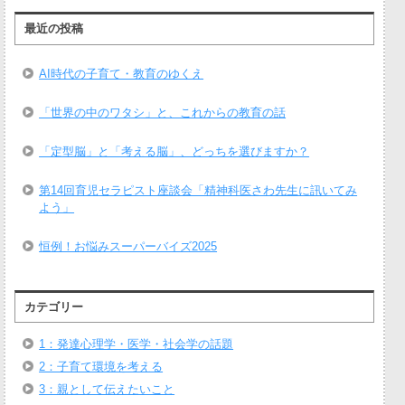
最近の投稿
AI時代の子育て・教育のゆくえ
「世界の中のワタシ」と、これからの教育の話
「定型脳」と「考える脳」、どっちを選びますか？
第14回育児セラピスト座談会「精神科医さわ先生に訊いてみ
よう」
恒例！お悩みスーパーバイズ2025
カテゴリー
1：発達心理学・医学・社会学の話題
2：子育て環境を考える
3：親として伝えたいこと