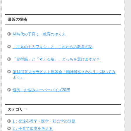
最近の投稿
AI時代の子育て・教育のゆくえ
「世界の中のワタシ」と、これからの教育の話
「定型脳」と「考える脳」、どっちを選びますか？
第14回育児セラピスト座談会「精神科医さわ先生に訊いてみ
よう」
恒例！お悩みスーパーバイズ2025
カテゴリー
1：発達心理学・医学・社会学の話題
2：子育て環境を考える