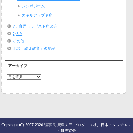
シンポジウム
スキルアップ講座
7：育児セラピスト座談会
Q＆A
その他
北欧「幼児教育」視察記
アーカイブ
ア
ー
カ
イ
ブ
Copyright (C) 2007-2026 理事長 廣島大三 ブログ｜（社）日本アタッチメン
ト育児協会