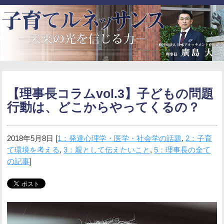
【理事長コラムvol.3】子どもの問題
行動は、どこからやってくるの？
2018年5月8日
[
1：発達心理学・医学・社会学の話題
,
2：子育
て環境を考える
,
3：親として伝えたいこと
,
5：理事長の全て
の記事
]