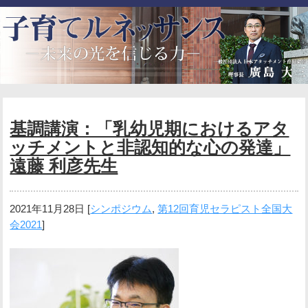
基調講演：「乳幼児期におけるアタ
ッチメントと非認知的な心の発達」
遠藤 利彦先生
2021年11月28日
[
シンポジウム
,
第12回育児セラピスト全国大
会2021
]