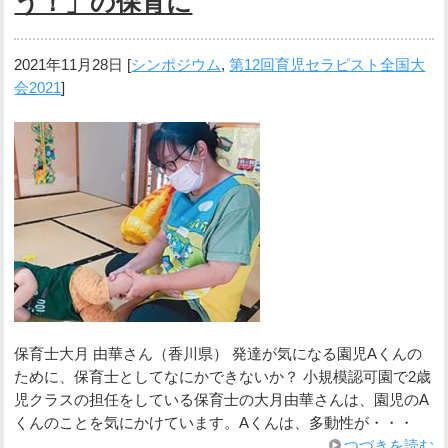
う！」の保育に
2021年11月28日
[
シンポジウム
,
第12回育児セラピスト全国大
会2021
]
保育士大月 由華さん（香川県） 発達が気になる園児Aくんの
ために、保育士としてなにかできないか？ 小規模認可園で2歳
児クラスの担任をしている保育士の大月由華さんは、園児のA
くんのことを気にかけています。Aくんは、多動性が・・・
つづきを読む