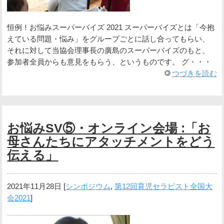
恒例！お悩みスーパーバイズ 2021 スーパーバイズとは「今抱
えている問題・悩み」をグループごとに話し合ってもらい、
それに対して当協会理事長の廣島のスーパーバイズのもと、
参加者全員からも意見をもらう、というものです。 グ・・・
つづきを読む
お悩みSV⑤・オンライン会場 :「お
母さんたちにアタッチメントをどう
伝える」
2021年11月28日
[
シンポジウム
,
第12回育児セラピスト全国大
会2021
]