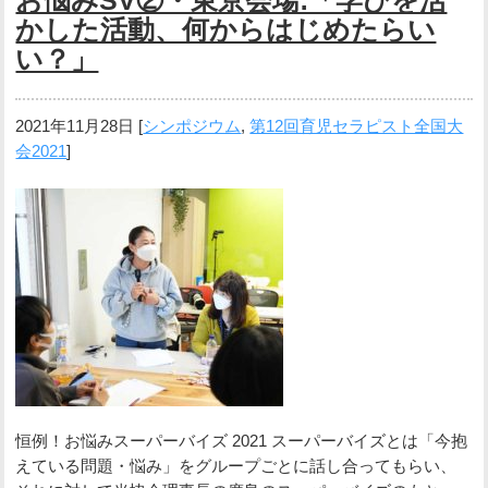
お悩みSV②・東京会場:「学びを活
かした活動、何からはじめたらい
い？」
2021年11月28日
[
シンポジウム
,
第12回育児セラピスト全国大
会2021
]
恒例！お悩みスーパーバイズ 2021 スーパーバイズとは「今抱
えている問題・悩み」をグループごとに話し合ってもらい、