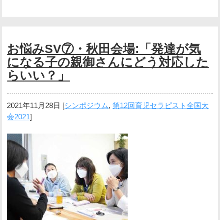
お悩みSV⑦・秋田会場:「発達が気
になる子の親御さんにどう対応した
らいい？」
2021年11月28日
[
シンポジウム
,
第12回育児セラピスト全国大
会2021
]