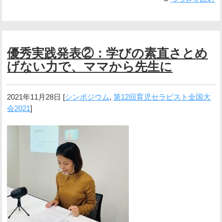
優秀実践発表②：学びの素直さとめ
げない力で、ママから先生に
2021年11月28日
[
シンポジウム
,
第12回育児セラピスト全国大
会2021
]