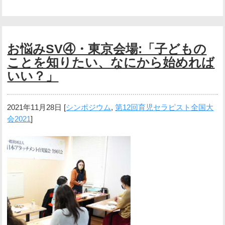
お悩みSV④・東京会場:「子どもの
ことを知りたい、なにから始めれば
いい？」
2021年11月28日
[
シンポジウム
,
第12回育児セラピスト全国大
会2021
]