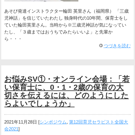
あそび発達インストラクター輪田 英里さん（福岡県） 「三歳
児神話」を信じていたわたし 独身時代の10年間、保育士をし
ていた輪田英里さん。当時から※三歳児神話が気になってい
たし、「３歳まではおうちでみたらいいよ」と先輩か
ら・・・
つづきを読む
お悩みSV①・オンライン会場：「若
い保育士に、0・1・2歳の保育の大
切さを伝えるには、どのようにした
らよいでしょうか」
2021年11月28日
[
シンポジウム
,
第12回育児セラピスト全国大
会2021
]