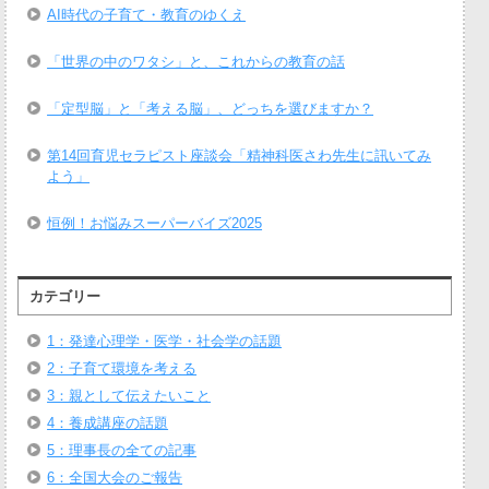
AI時代の子育て・教育のゆくえ
「世界の中のワタシ」と、これからの教育の話
「定型脳」と「考える脳」、どっちを選びますか？
第14回育児セラピスト座談会「精神科医さわ先生に訊いてみ
よう」
恒例！お悩みスーパーバイズ2025
カテゴリー
1：発達心理学・医学・社会学の話題
2：子育て環境を考える
3：親として伝えたいこと
4：養成講座の話題
5：理事長の全ての記事
6：全国大会のご報告