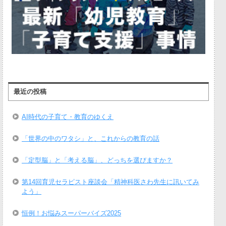
最近の投稿
AI時代の子育て・教育のゆくえ
「世界の中のワタシ」と、これからの教育の話
「定型脳」と「考える脳」、どっちを選びますか？
第14回育児セラピスト座談会「精神科医さわ先生に訊いてみ
よう」
恒例！お悩みスーパーバイズ2025