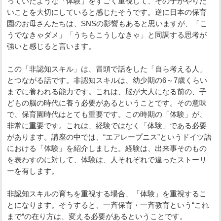
っていたような「体験」をすごく重視して、その子がやりた
いことを大切にしていると感じたそうです。逆に日本の保育
園のお母さんたちは、SNSの影響もあると思いますが、「こ
うでなきゃダメ」「うちもこうしなきゃ」と同調する思考が
強いと感じると言います。
この「非認知スキル」は、冒頭で話をした「自ら考える人」
とつながる話です。非認知スキルは、幼少期の6～7歳くらい
までに養われる能力です。これは、脳が大人になる前の、子
どもの脳の時代に養う必要があるということです。その意味
で、保育園時代はとても重要です。この時期の「体験」が、
非常に重要です。これは、経験ではなく「体験」である必要
があります。講座の中では、“エアレープニス”というドイツ語
における「体験」を紹介しました。経験は、出来事そのもの
を表わすのに対して、体験は、人それぞれで違ったストーリ
ーを有します。
非認知スキルの育ちを重視する場合、「体験」を重視するこ
とになります。そうすると、一斉保育・一斉教育という“これ
まで”の在り方は、変える必要があるということです。