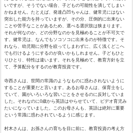
いですが、そうでない場合、子どもの可能性を潰してしまい
かねません。たとえば、発達凸凹ちゃんは、健常児にはない
突出した能力を持っていますが、その分、圧倒的に出来ない
ことや苦手なことがあるため、選べる選択肢は狭まります。
それが何なのか、どの分野なのかを見極めることが不可欠で
す。健常児は、なんでもソコソコに出来るのが特徴です。そ
れなら、幼児期に分野を絞ってしまわずに、広く浅くどこへ
でも行けるようにするのが良いかもしれません。子どもひと
りひとり、特性は違います。それを見極めて、教育方針を立
て、予算配分をするのが教育投資です。
寺西さんは、世間の常識のようなものに惑わされないように
することが重要だと言います。あるお母さんは、保育士をし
ていて、園がいろいろな習いごとをさせるのに反対していま
した。それなのに0歳から英語はやらせていて、ビデオ育児み
たいになっていました。このお母さんも、英語は絶対に重要
という常識に惑わされているように感じます。
村木さんは、お孫さんの育ちを目に前に、教育投資の考え方