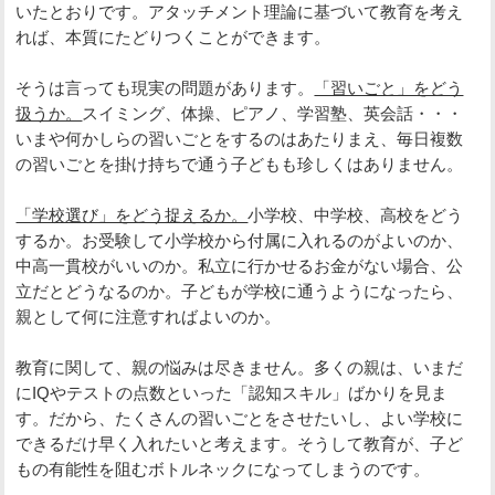
いたとおりです。アタッチメント理論に基づいて教育を考え
れば、本質にたどりつくことができます。
そうは言っても現実の問題があります。
「習いごと」をどう
扱うか。
スイミング、体操、ピアノ、学習塾、英会話・・・
いまや何かしらの習いごとをするのはあたりまえ、毎日複数
の習いごとを掛け持ちで通う子どもも珍しくはありません。
「学校選び」をどう捉えるか。
小学校、中学校、高校をどう
するか。お受験して小学校から付属に入れるのがよいのか、
中高一貫校がいいのか。私立に行かせるお金がない場合、公
立だとどうなるのか。子どもが学校に通うようになったら、
親として何に注意すればよいのか。
教育に関して、親の悩みは尽きません。多くの親は、いまだ
にIQやテストの点数といった「認知スキル」ばかりを見ま
す。だから、たくさんの習いごとをさせたいし、よい学校に
できるだけ早く入れたいと考えます。そうして教育が、子ど
もの有能性を阻むボトルネックになってしまうのです。