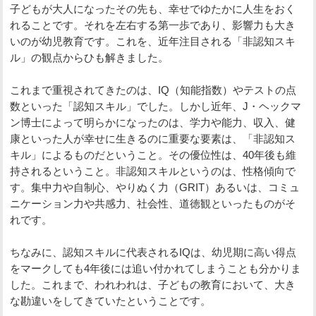
子どもが大人になったその先も、幸せでゆたかに人生をおく
れることです。それを左右する第一歩であり、影響力も大き
いのが幼児教育です。これを、近年注目される「非認知スキ
ル」の観点からひも解きました。
これまで重視されてきたのは、IQ（知能指数）やテストの点
数といった「認知スキル」でした。しかし近年、J・ヘックマ
ン博士によって明らかになったのは、学力や能力、収入、健
康といった人が幸せに生きるのに重要な要素は、「非認知ス
キル」によるものだということ。その優位性は、40年後も維
持されるということ。非認知スキルというのは、性格傾向で
す。集中力や自制心、やりぬく力（GRIT）あるいは、コミュ
ニケーション力や共感力、社会性、道徳観といったものがそ
れです。
ちなみに、認知スキルに代表されるIQは、幼児期に高い得点
をマークしても4年後には追い付かれてしまうことも分かりま
した。これまで、われわれは、子どもの教育において、大き
な勘違いをしてきていたということです。