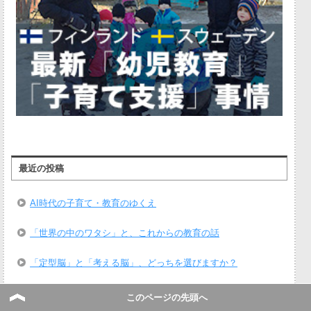
最近の投稿
AI時代の子育て・教育のゆくえ
「世界の中のワタシ」と、これからの教育の話
「定型脳」と「考える脳」、どっちを選びますか？
第14回育児セラピスト座談会「精神科医さわ先生に訊いてみ
このページの先頭へ
よう」