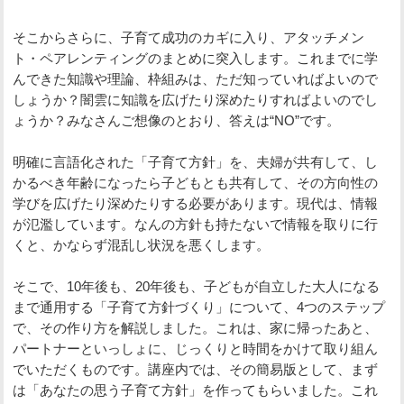
そこからさらに、子育て成功のカギに入り、アタッチメン
ト・ペアレンティングのまとめに突入します。これまでに学
んできた知識や理論、枠組みは、ただ知っていればよいので
しょうか？闇雲に知識を広げたり深めたりすればよいのでし
ょうか？みなさんご想像のとおり、答えは“NO”です。
明確に言語化された「子育て方針」を、夫婦が共有して、し
かるべき年齢になったら子どもとも共有して、その方向性の
学びを広げたり深めたりする必要があります。現代は、情報
が氾濫しています。なんの方針も持たないで情報を取りに行
くと、かならず混乱し状況を悪くします。
そこで、10年後も、20年後も、子どもが自立した大人になる
まで通用する「子育て方針づくり」について、4つのステップ
で、その作り方を解説しました。これは、家に帰ったあと、
パートナーといっしょに、じっくりと時間をかけて取り組ん
でいただくものです。講座内では、その簡易版として、まず
は「あなたの思う子育て方針」を作ってもらいました。これ