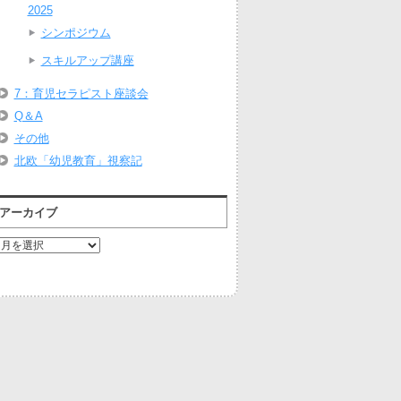
2025
シンポジウム
スキルアップ講座
7：育児セラピスト座談会
Q＆A
その他
北欧「幼児教育」視察記
アーカイブ
ア
ー
カ
イ
ブ