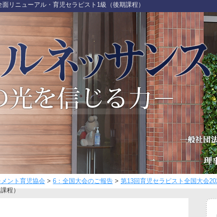
br>全面リニューアル・育児セラピスト1級（後期課程）
チメント育児協会
>
6：全国大会のご報告
>
第13回育児セラピスト全国大会20
期課程）