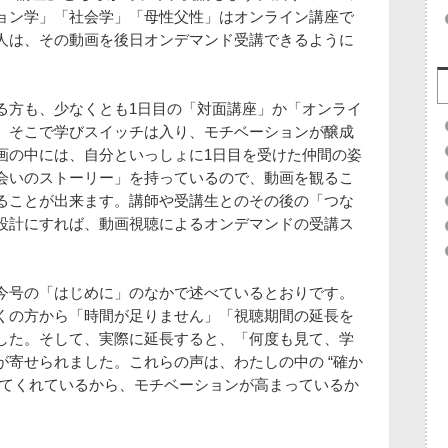
ョン学」「社会学」「母性父性」はオンライン講座で
人は、その動画を後日オンデマンド受講できるように
る方も、少なくとも1日目の「対面講座」か「オンライ
。そこで学びスイッチは入り、モチベーションが醸成
画の中には、自分といっしょに1日目を受けた仲間の姿
会いのストーリー」を持っているので、動画を観るこ
ることが出来ます。講師や受講生とのその後の「つな
設計にすれば、動画視聴によるオンデマンドの受講ス
今号の「はじめに」のなかで述べているとおりです。
くの方から「時間が足りません」「視聴期間の延長を
した。そして、実際に延長すると、「何度も見て、学
が寄せられました。これらの声は、わたしの中の “確か
観てくれているから、モチベーションが高まっているか