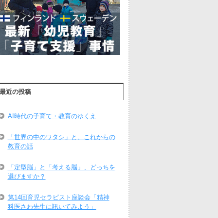
最近の投稿
AI時代の子育て・教育のゆくえ
「世界の中のワタシ」と、これからの
教育の話
「定型脳」と「考える脳」、どっちを
選びますか？
第14回育児セラピスト座談会「精神
科医さわ先生に訊いてみよう」