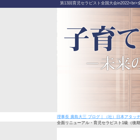
第13回育児セラピスト全国大会in2022<
理事長 廣島大三 ブログ｜（社）日本アタッ
全面リニューアル・育児セラピスト1級（後