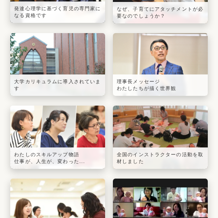
発達心理学に基づく育児の専門家に
なぜ、子育てにアタッチメントが必
なる資格です
要なのでしょうか？
大学カリキュラムに導入されていま
理事長メッセージ
す
わたしたちが描く世界観
わたしのスキルアップ物語
全国のインストラクターの活動を取
仕事が、人生が、変わった...
材しました